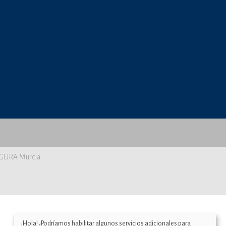
SEGURA Murcia
¡Hola! ¿Podríamos habilitar algunos servicios adicionales para