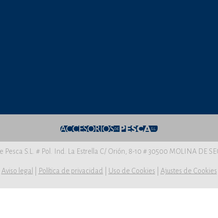
e Pesca S.L. # Pol. Ind. La Estrella C/ Orión, 8-10 # 30500 MOLINA DE 
Aviso legal
|
Política de privacidad
|
Uso de Cookies
|
Ajustes de Cookies