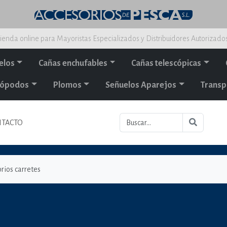
ienda online para Mayoristas Especializados y Distribuidores Autorizado
elos
Cañas enchufables
Cañas telescópicas
alópodos
Plomos
Señuelos Aparejos
Transp
TACTO
rios carretes