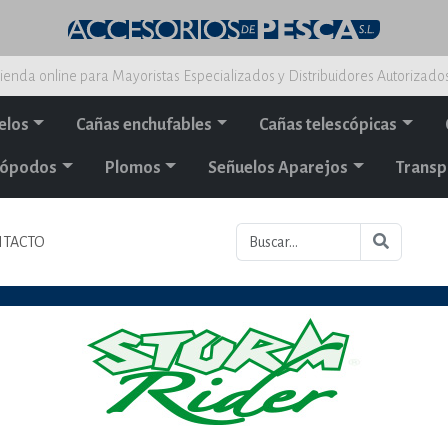
ienda online para Mayoristas Especializados y Distribuidores Autorizado
elos
Cañas enchufables
Cañas telescópicas
alópodos
Plomos
Señuelos Aparejos
Transp
TACTO