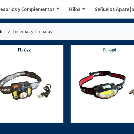
cesorios y Complementos
Hilos
Señuelos Aparej
tos
Linternas y lámparas
FL-622
FL-638