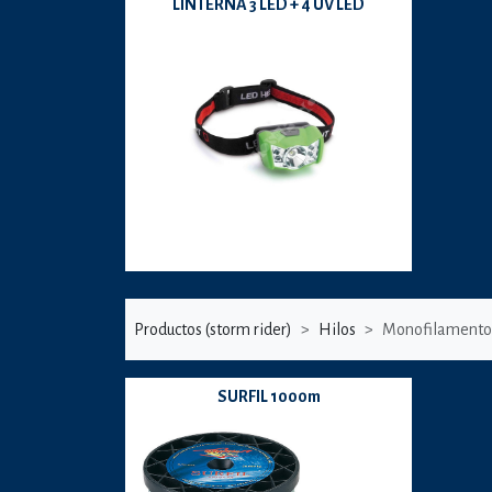
LINTERNA 3 LED + 4 UV LED
Productos (storm rider)
Hilos
Monofilamento
SURFIL 1000m