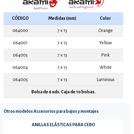
CÓDIGO
Medidas (mm)
Color
064000
7 x 13
Orange
064001
7 x 13
Yellow
064003
7 x 13
Pink
064004
7 x 13
White
064005
7 x 13
Luminous
Bolsa de 6 uds. Caja de 10 bolsas.
Otros modelos Accesorios para bajos y montajes
ANILLAS ELÁSTICAS PARA CEBO