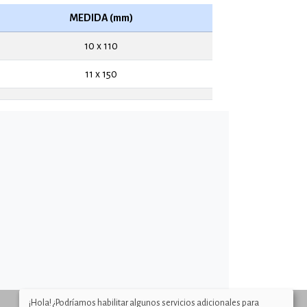
MEDIDA (mm)
10 x 110
11 x 150
¡Hola! ¿Podríamos habilitar algunos servicios adicionales para