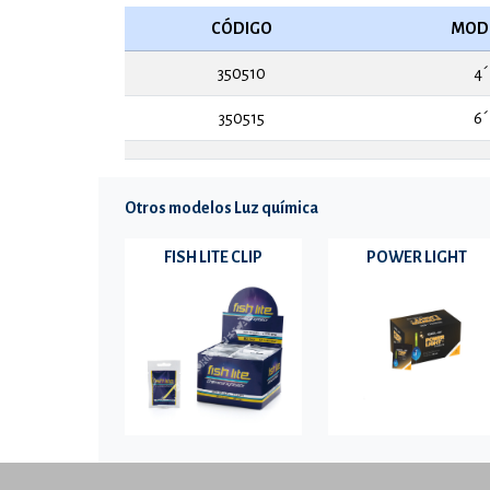
CÓDIGO
MOD
350510
4´
350515
6´
Otros modelos Luz química
FISH LITE CLIP
POWER LIGHT