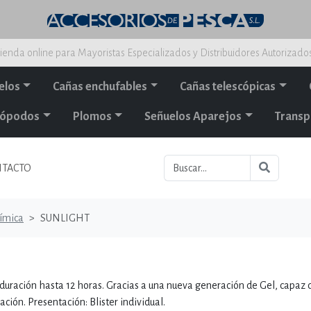
ienda online para Mayoristas Especializados y Distribuidores Autorizado
elos
Cañas enchufables
Cañas telescópicas
alópodos
Plomos
Señuelos Aparejos
Transp
TACTO
uímica
SUNLIGHT
 duración hasta 12 horas. Gracias a una nueva generación de Gel, capaz 
ión. Presentación: Blister individual.