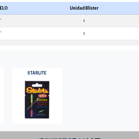
ELO
Unidad Blister
´
1
´
1
STARLITE