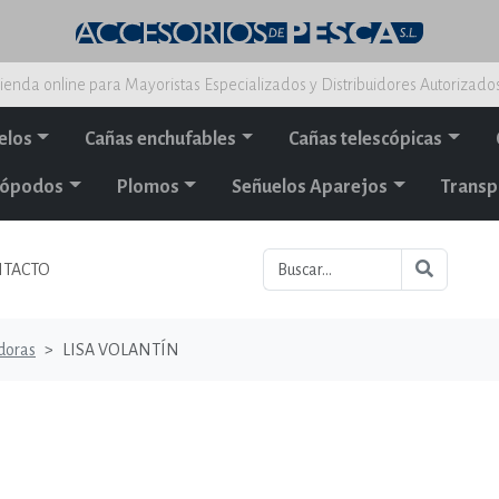
ienda online para Mayoristas Especializados y Distribuidores Autorizado
elos
Cañas enchufables
Cañas telescópicas
alópodos
Plomos
Señuelos Aparejos
Transp
TACTO
doras
LISA VOLANTÍN