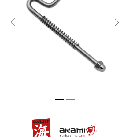
Previous
Next