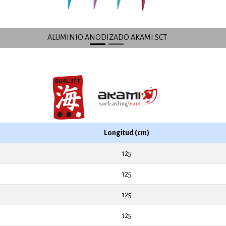
ALUMINIO ANODIZADO AKAMI SCT
Longitud (cm)
125
125
125
125