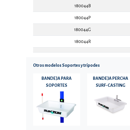
180044B
180044P
180044G
180044R
Otros modelos Soportes y trípodes
BANDEJA PARA
BANDEJA PERCHA
SOPORTES
SURF-CASTING