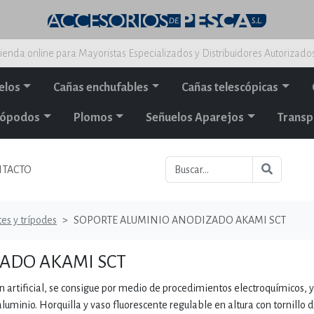
ienda online para Mayoristas Especializados y Distribuidores Autorizado
elos
Cañas enchufables
Cañas telescópicas
alópodos
Plomos
Señuelos Aparejos
Transp
TACTO
es y trípodes
SOPORTE ALUMINIO ANODIZADO AKAMI SCT
ADO AKAMI SCT
artificial, se consigue por medio de procedimientos electroquímicos, y
luminio. Horquilla y vaso fluorescente regulable en altura con tornillo 