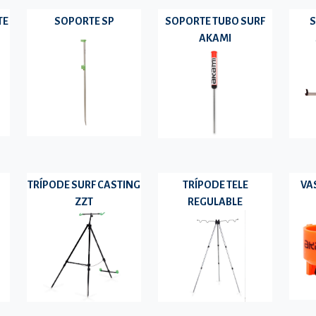
TE
SOPORTE SP
SOPORTE TUBO SURF
S
AKAMI
TRÍPODE SURF CASTING
TRÍPODE TELE
VA
ZZT
REGULABLE