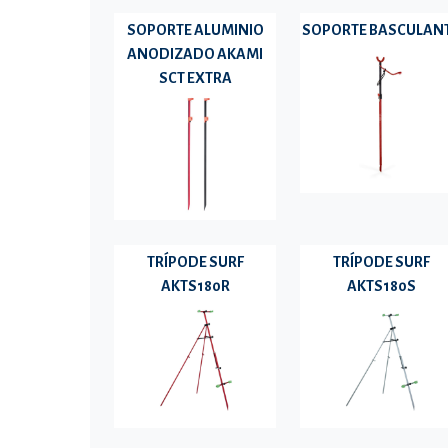
SOPORTE ALUMINIO
SOPORTE BASCULAN
ANODIZADO AKAMI
SCT EXTRA
TRÍPODE SURF
TRÍPODE SURF
AKTS180R
AKTS180S