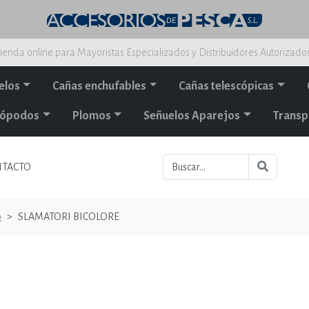
ienda online para Mayoristas Especializados y Distribuidores Autorizado
elos
Cañas enchufables
Cañas telescópicas
alópodos
Plomos
Señuelos Aparejos
Transp
TACTO
o
SLAMATORI BICOLORE