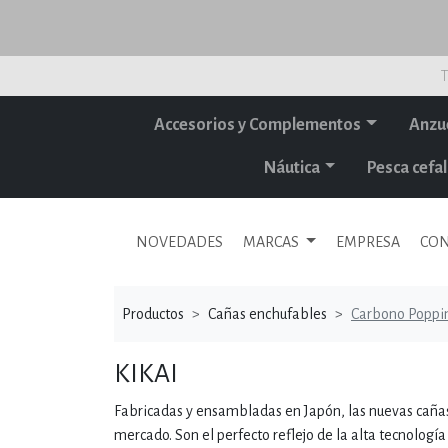
T
Accesorios y Complementos
Anzu
Náutica
Pesca cef
NOVEDADES
MARCAS
EMPRESA
CON
Productos
Cañas enchufables
Carbono Poppi
KIKAI
Fabricadas y ensambladas en Japón, las nuevas cañas
mercado. Son el perfecto reflejo de la alta tecnologí