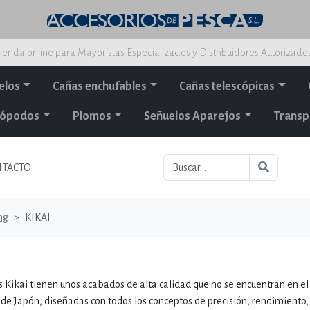
ienda online para Mayoristas Especializados y Distribuidores Autorizado
elos
Cañas enchufables
Cañas telescópicas
alópodos
Plomos
Señuelos Aparejos
Transp
TACTO
ng
KIKAI
 Kikai tienen unos acabados de alta calidad que no se encuentran en el
a de Japón, diseñadas con todos los conceptos de precisión, rendimiento,