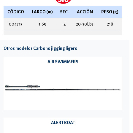
CÓDIGO
LARGO (m)
SEC.
ACCIÓN
PESO (g)
004715
1,65
2
20-30Lbs
218
Otros modelos Carbono jigging ligero
AIR SWIMMERS
ALERT BOAT