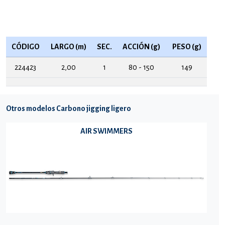
CÓDIGO
LARGO (m)
SEC.
ACCIÓN (g)
PESO (g)
224423
2,00
1
80 - 150
149
Otros modelos Carbono jigging ligero
AIR SWIMMERS