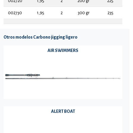
002720
1,95
2
200 gr
225
002730
1,95
2
300 gr
235
Otros modelos Carbono jigging ligero
AIR SWIMMERS
ALERT BOAT