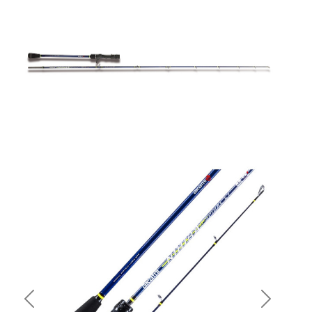
Previous
Next