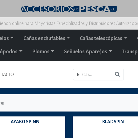
ienda online para Mayoristas Especializados y Distribuidores Autorizado
elos
Cañas enchufables
Cañas telescópicas
alópodos
Plomos
Señuelos Aparejos
Transp
TACTO
ing
AYAKO SPINN
BLADSPIN