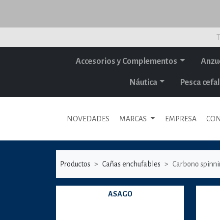
T
Accesorios y Complementos
Anzu
Náutica
Pesca cef
NOVEDADES
MARCAS
EMPRESA
CON
Productos
Cañas enchufables
Carbono spinn
ASAGO