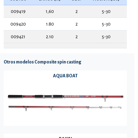
009419
1,60
2
5-30
009420
1.80
2
5-30
009421
2.10
2
5-30
Otros modelos Composite spin casting
AQUA BOAT