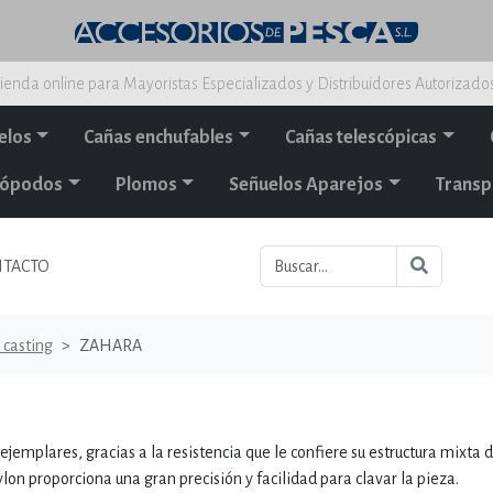
ienda online para Mayoristas Especializados y Distribuidores Autorizado
elos
Cañas enchufables
Cañas telescópicas
alópodos
Plomos
Señuelos Aparejos
Transp
TACTO
 casting
ZAHARA
emplares, gracias a la resistencia que le confiere su estructura mixta 
ylon proporciona una gran precisión y facilidad para clavar la pieza.