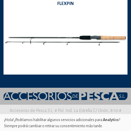
FLEXPIN
Accesorios de Pesca S.L. # Pol. Ind. La Estrella C/ Orión, 8-10 #
30500 MOLINA DE SEGURA Murcia
¡Hola! ¿Podríamos habilitar algunos servicios adicionales para
Analytics
?
Siempre podrá cambiar o retirar su consentimiento más tarde.
Aviso legal
|
Política de privacidad
|
Uso de Cookies
|
Ajustes de