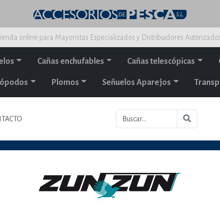
ienda online para Mayoristas Especializados y Distribuidores Autorizado
elos
Cañas enchufables
Cañas telescópicas
alópodos
Plomos
Señuelos Aparejos
Transp
TACTO