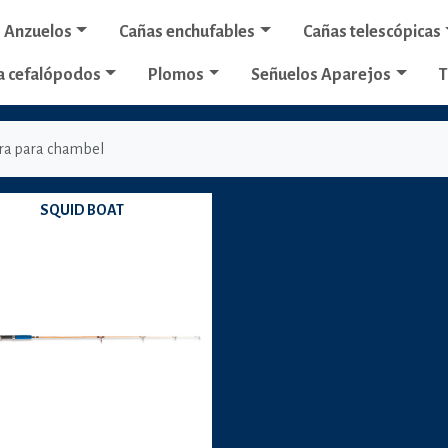
Anzuelos
Cañas enchufables
Cañas telescópicas
a cefalópodos
Plomos
Señuelos Aparejos
T
bra para chambel
SQUID BOAT