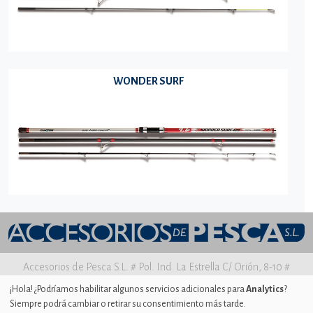
WONDER SURF
Accesorios de Pesca S.L. # Pol. Ind. La Estrella C/ Orión, 8-10 #
30500 MOLINA DE SEGURA Murcia
¡Hola! ¿Podríamos habilitar algunos servicios adicionales para
Analytics
?
Siempre podrá cambiar o retirar su consentimiento más tarde.
Aviso legal
|
Política de privacidad
|
Uso de Cookies
|
Ajustes de