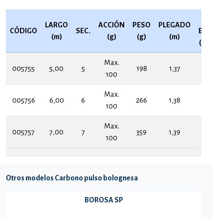
Ø
LARGO
ACCIÓN
PESO
PLEGADO
CÓDIGO
SEC.
BUTT
(m)
(g)
(g)
(m)
(mm)
Max.
005755
5,00
5
198
1,37
20
100
Max.
005756
6,00
6
266
1,38
23
100
Max.
005757
7,00
7
359
1,39
25
100
Otros modelos Carbono pulso bolognesa
BOROSA SP