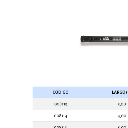
CÓDIGO
LARGO (
008113
3,00
008114
4,00
008115
5,00