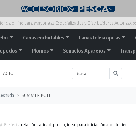
ienda online para Mayoristas Especializados y Distribuidores Autorizado
elos
Cañas enchufables
Cañas telescópicas
alópodos
Plomos
Señuelos Aparejos
Transp
TACTO
 desnuda
SUMMER POLE
 Perfecta relación calidad-precio, ideal para iniciación a cualquier