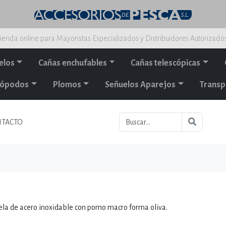
ienda online para Mayoristas Especializados y Distribuidores Autorizado
elos
Cañas enchufables
Cañas telescópicas
alópodos
Plomos
Señuelos Aparejos
Transp
TACTO
vela de acero inoxidable con pomo macro forma oliva.