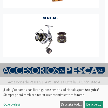
VENTUARI
Accesorios de Pesca S.L. # Pol. Ind. La Estrella C/ Orión, 8-10 #
30500 MOLINA DE SEGURA Murcia
¡Hola! ¿Podríamos habilitar algunos servicios adicionales para
Analytics
?
Siempre podrá cambiar o retirar su consentimiento más tarde.
Aviso legal
|
Política de privacidad
|
Uso de Cookies
|
Ajustes de
Cookies
Quiero elegir
Descartar todas
De acuerdo