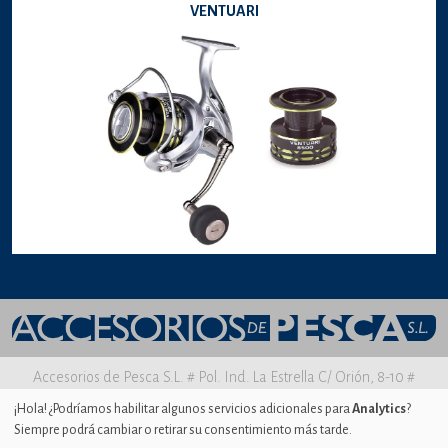
VENTUARI
Accesorios de Pesca S.L. # Pol. Ind. La Estrella C/ Orión, 8-10 #
30500 MOLINA DE SEGURA Murcia
¡Hola! ¿Podríamos habilitar algunos servicios adicionales para
Analytics
?
Siempre podrá cambiar o retirar su consentimiento más tarde.
Aviso legal
|
Política de privacidad
|
Uso de Cookies
|
Ajustes de