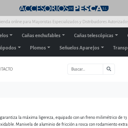
ienda online para Mayoristas Especializados y Distribuidores Autorizado
elos
Cañas enchufables
Cañas telescópicas
alópodos
Plomos
Señuelos Aparejos
Transp
TACTO
garantiza la máxima ligereza, equipado con un freno milimétrico de 13 
xidable. Manivela de aluminio de fricción a rosca con rodamiento extra