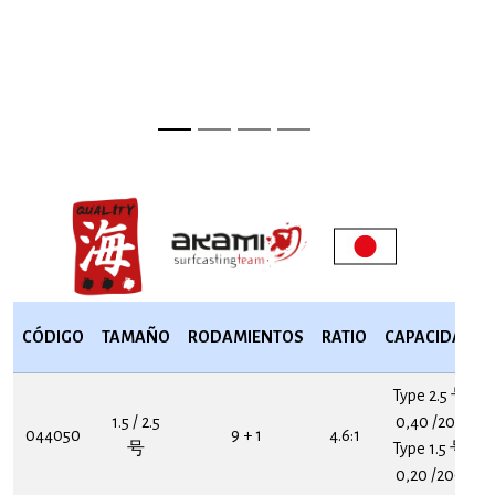
CÓDIGO
TAMAÑO
RODAMIENTOS
RATIO
CAPACIDAD
Type 2.5 号
1.5 / 2.5
0,40 /200
044050
9 + 1
4.6:1
号
Type 1.5 号
0,20 /200