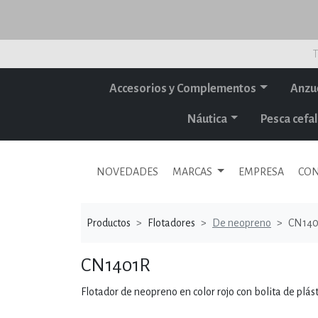
T
Accesorios y Complementos
Anzu
Náutica
Pesca cef
NOVEDADES
MARCAS
EMPRESA
CON
Productos
Flotadores
De neopreno
CN140
CN1401R
Flotador de neopreno en color rojo con bolita de plást