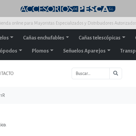
ienda online para Mayoristas Especializados y Distribuidores Autorizado
elos
Cañas enchufables
Cañas telescópicas
alópodos
Plomos
Señuelos Aparejos
Transp
TACTO
1R
ico.