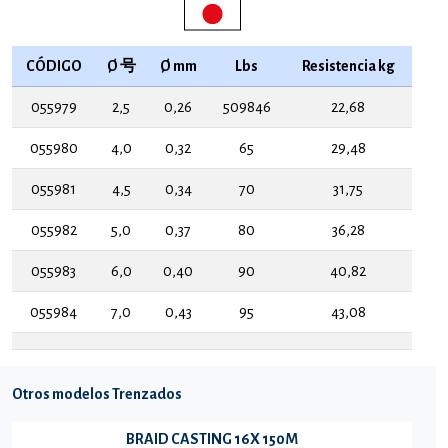
CÓDIGO
Ø 号
Ø mm
Lbs
Resistencia kg
055979
2,5
0,26
509846
22,68
055980
4,0
0,32
65
29,48
055981
4,5
0,34
70
31,75
055982
5,0
0,37
80
36,28
055983
6,0
0,40
90
40,82
055984
7,0
0,43
95
43,08
Otros modelos Trenzados
BRAID CASTING 16X 150M