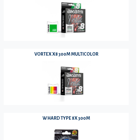
VORTEX X8 300M MULTICOLOR
W HARD TYPE 8X 300M