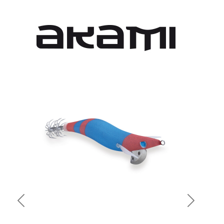
Previous
Next