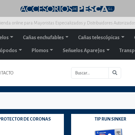
ienda online para Mayoristas Especializados y Distribuidores Autorizado
elos
Cañas enchufables
Cañas telescópicas
alópodos
Plomos
Señuelos Aparejos
Transp
TACTO
PROTECTOR DE CORONAS
TIP RUN SINKER