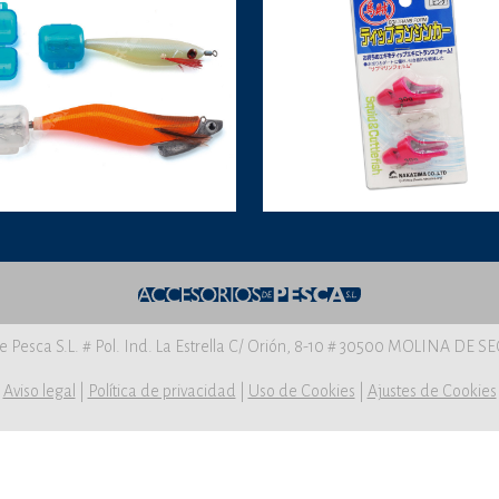
e Pesca S.L. # Pol. Ind. La Estrella C/ Orión, 8-10 # 30500 MOLINA DE 
Aviso legal
|
Política de privacidad
|
Uso de Cookies
|
Ajustes de Cookies