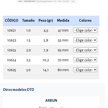
CÓDIGO
Tamaño
Peso (gr)
Medida
Colores
10621
1.0
4,5
47 mm
10622
1.5
5,8
55 mm
10623
2.0
7,9
65 mm
10624
2.5
10,2
70 mm
10625
3.0
14,1
80 mm
Otros modelos DTD
ARBUN