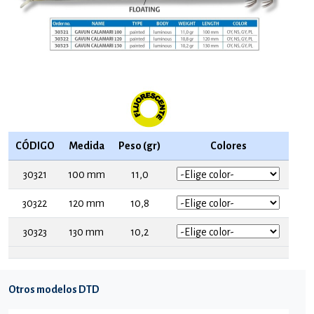
CÓDIGO
Medida
Peso (gr)
Colores
30321
100 mm
11,0
30322
120 mm
10,8
30323
130 mm
10,2
Otros modelos DTD