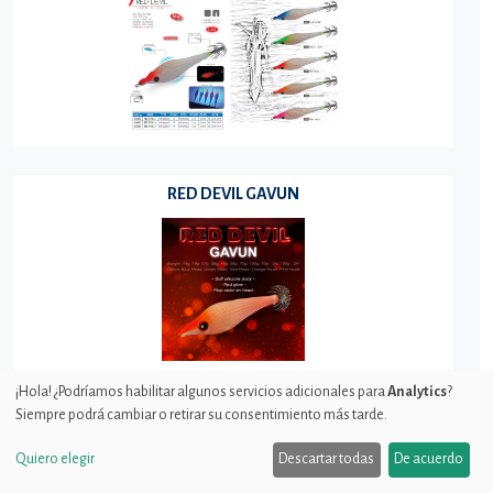
RED DEVIL GAVUN
¡Hola! ¿Podríamos habilitar algunos servicios adicionales para
Analytics
?
Siempre podrá cambiar o retirar su consentimiento más tarde.
RED KILLER
Quiero elegir
Descartar todas
De acuerdo