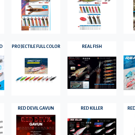
ND
PROJECTILE FULL COLOR
REAL FISH
RED DEVIL GAVUN
RED KILLER
RED