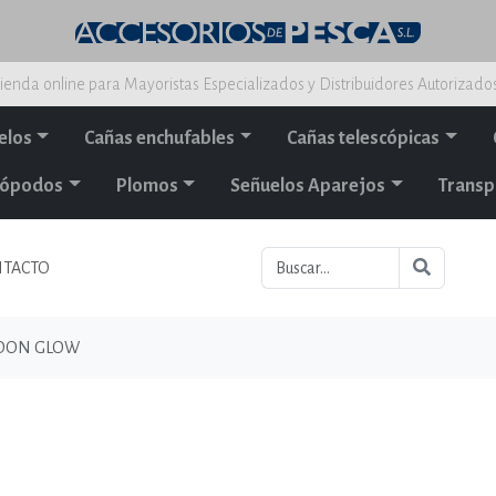
ienda online para Mayoristas Especializados y Distribuidores Autorizado
elos
Cañas enchufables
Cañas telescópicas
alópodos
Plomos
Señuelos Aparejos
Transp
TACTO
DON GLOW