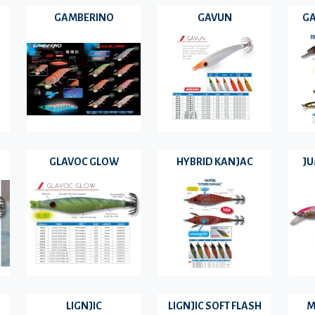
GAMBERINO
GAVUN
GA
GLAVOC GLOW
HYBRID KANJAC
JU
LIGNJIC
LIGNJIC SOFT FLASH
M