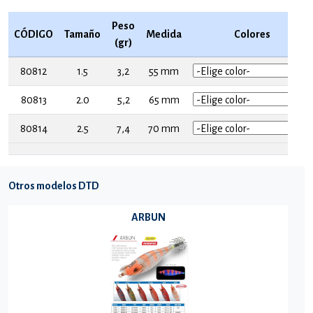
Peso
CÓDIGO
Tamaño
Medida
Colores
(gr)
80812
1.5
3,2
55 mm
80813
2.0
5,2
65 mm
80814
2.5
7,4
70 mm
Otros modelos DTD
ARBUN