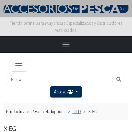
Tienda online para Mayoristas Especializados y Distribuidores
Autorizados.
Acceso
Productos
Pesca cefalópodos
DTD
X EGI
X EGI