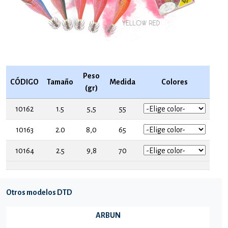
Peso
CÓDIGO
Tamaño
Medida
Colores
(gr)
10162
1.5
5,5
55
10163
2.0
8,0
65
10164
2.5
9,8
70
Otros modelos DTD
ARBUN