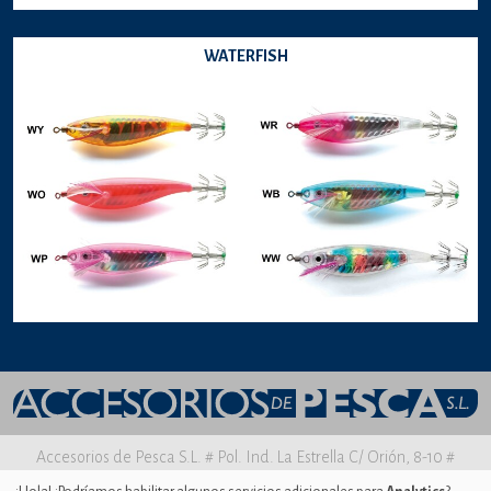
WATERFISH
Accesorios de Pesca S.L. # Pol. Ind. La Estrella C/ Orión, 8-10 #
30500 MOLINA DE SEGURA Murcia