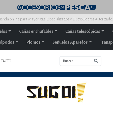
ienda online para Mayoristas Especializados y Distribuidores Autorizado
elos
Cañas enchufables
Cañas telescópicas
alópodos
Plomos
Señuelos Aparejos
Transp
TACTO