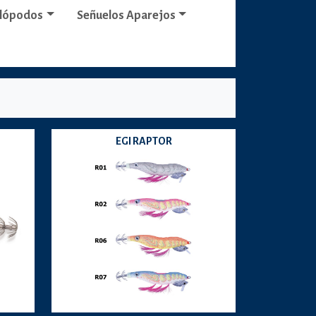
alópodos
Señuelos Aparejos
EGI RAPTOR