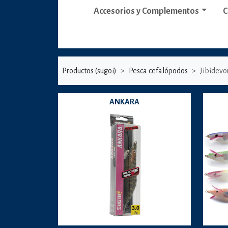
Accesorios y Complementos
C
Productos (sugoi)
Pesca cefalópodos
Jibidevo
ANKARA