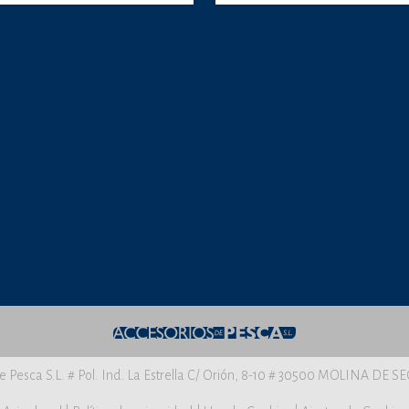
e Pesca S.L. # Pol. Ind. La Estrella C/ Orión, 8-10 # 30500 MOLINA DE 