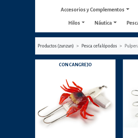
Accesorios y Complementos
Hilos
Náutica
Pesc
Productos (zunzun)
Pesca cefalópodos
Pulper
CON CANGREJO