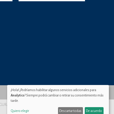
¡Hola! ¿Podríamos habilitar algunos servicios adicionales para
Analytics
? Siempre podrá cambiar o retirar su consentimiento más
tarde.
SEGURA Murcia
Quiero elegir
Descartar todas
De acuerdo