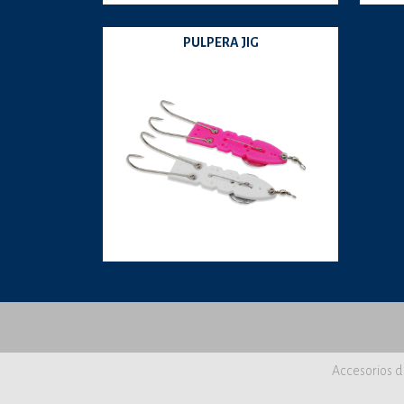
PULPERA JIG
Accesorios d