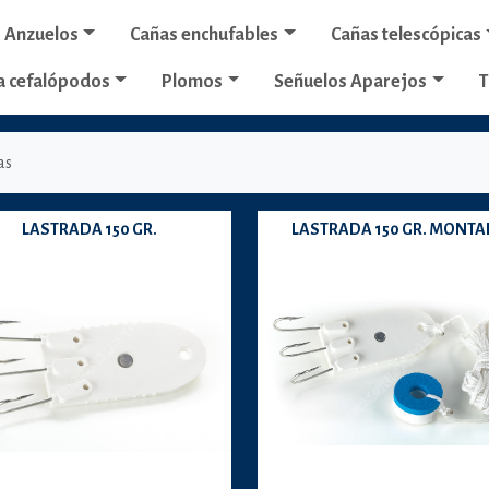
Anzuelos
Cañas enchufables
Cañas telescópicas
a cefalópodos
Plomos
Señuelos Aparejos
T
as
LASTRADA 150 GR.
LASTRADA 150 GR. MONT