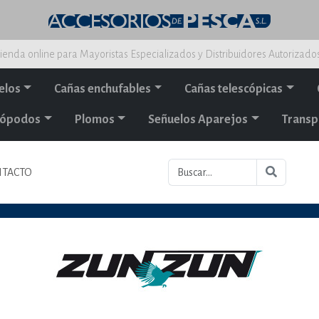
ienda online para Mayoristas Especializados y Distribuidores Autorizado
elos
Cañas enchufables
Cañas telescópicas
alópodos
Plomos
Señuelos Aparejos
Transp
TACTO