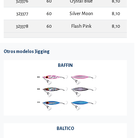
323376
60
Crystal Blue
8,10
323377
60
Silver Moon
8,10
323378
60
Flash Pink
8,10
Otros modelos Jigging
BAFFIN
BALTICO