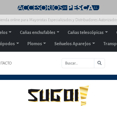
ienda online para Mayoristas Especializados y Distribuidores Autorizado
elos
Cañas enchufables
Cañas telescópicas
alópodos
Plomos
Señuelos Aparejos
Transp
TACTO