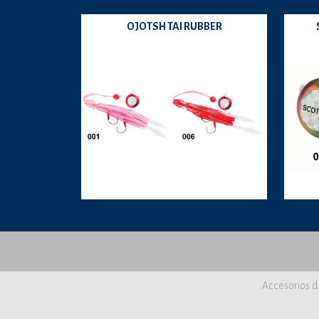
OJOTSH TAI RUBBER
Accesorios d