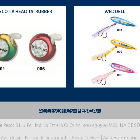
SCOTIA HEAD TAI RUBBER
WEDDELL
e Pesca S.L. # Pol. Ind. La Estrella C/ Orión, 8-10 # 30500 MOLINA DE 
Aviso legal
|
Política de privacidad
|
Uso de Cookies
|
Ajustes de Cookies