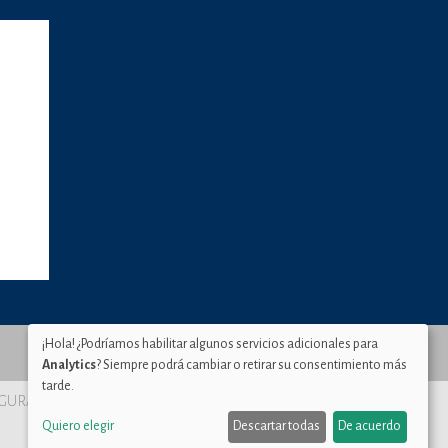
¡Hola! ¿Podríamos habilitar algunos servicios adicionales para
Analytics
? Siempre podrá cambiar o retirar su consentimiento más
tarde.
SEGURA Murcia
Quiero elegir
Descartar todas
De acuerdo