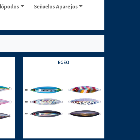
alópodos
Señuelos Aparejos
EGEO