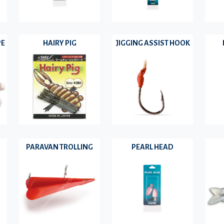
PE
HAIRY PIG
JIGGING ASSIST HOOK
PARAVAN TROLLING
PEARL HEAD