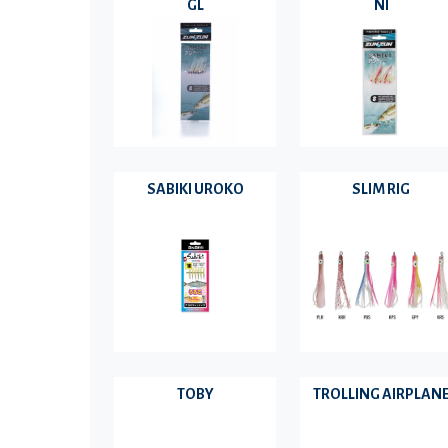
GL
NI
SABIKI UROKO
SLIM RIG
TOBY
TROLLING AIRPLAN