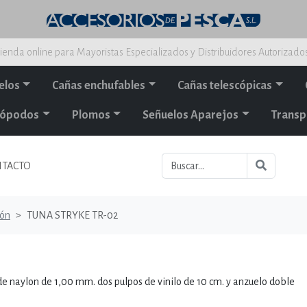
ienda online para Mayoristas Especializados y Distribuidores Autorizado
elos
Cañas enchufables
Cañas telescópicas
alópodos
Plomos
Señuelos Aparejos
Transp
TACTO
ión
TUNA STRYKE TR-02
e naylon de 1,00 mm. dos pulpos de vinilo de 10 cm. y anzuelo doble