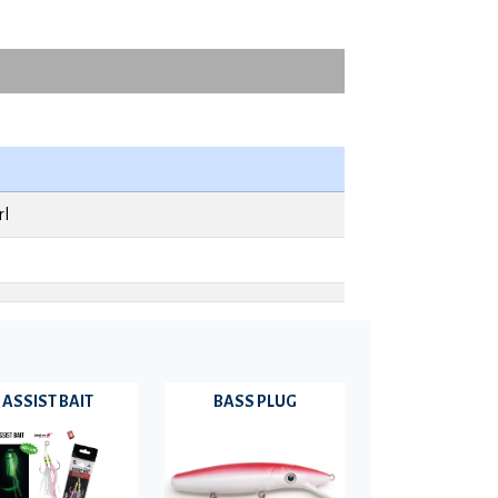
SP / Pink Pearl
rl
ASSIST BAIT
BASS PLUG