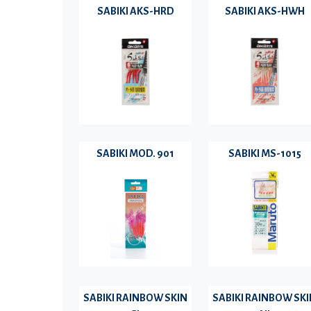
SABIKI AKS-HRD
SABIKI AKS-HWH
SABIKI MOD. 901
SABIKI MS-1015
SABIKI RAINBOW SKIN
SABIKI RAINBOW SK