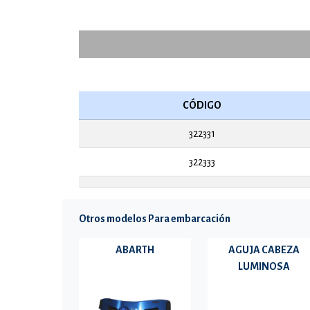
TR2
CÓDIGO
322331
322333
Otros modelos Para embarcación
ABARTH
AGUJA CABEZA
LUMINOSA