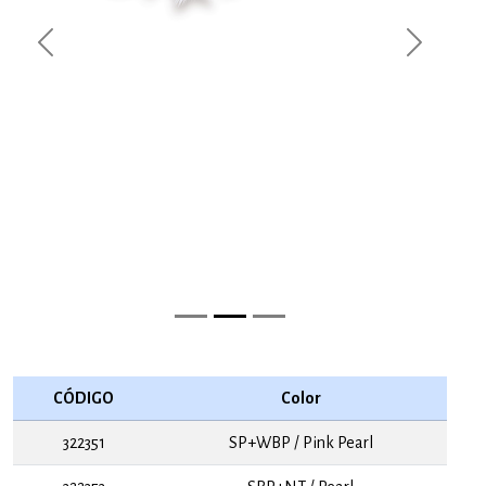
Previous
Next
CÓDIGO
Color
322351
SP+WBP / Pink Pearl