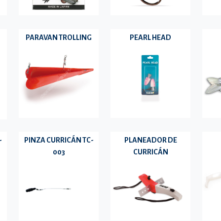
PARAVAN TROLLING
PEARL HEAD
-
PINZA CURRICÁN TC-
PLANEADOR DE
003
CURRICÁN