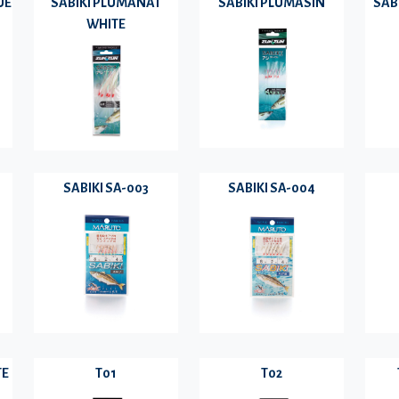
UE
SABIKI PLUMANAT
SABIKI PLUMASIN
SAB
WHITE
SABIKI SA-003
SABIKI SA-004
TE
T01
T02