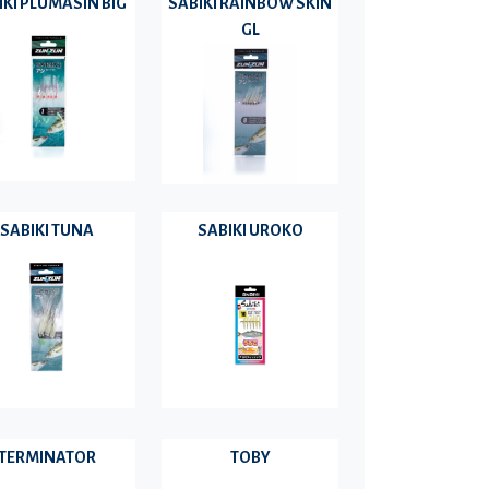
IKI PLUMASIN BIG
SABIKI RAINBOW SKIN
GL
SABIKI TUNA
SABIKI UROKO
TERMINATOR
TOBY