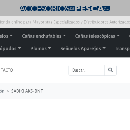
ienda online para Mayoristas Especializados y Distribuidores Autorizado
elos
Cañas enchufables
Cañas telescópicas
alópodos
Plomos
Señuelos Aparejos
Transp
TACTO
ión
SABIKI AKS-BNT