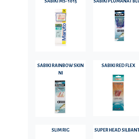
SABIKI MS-1015
SABIKI PLUMANAT BL
SABIKI RAINBOW SKIN
SABIKI RED FLEX
NI
SLIM RIG
SUPER HEAD SILBAN