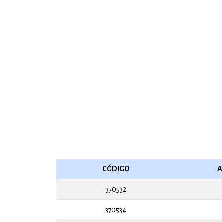
CÓDIGO
A
370532
370534