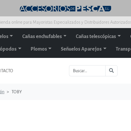
ienda online para Mayoristas Especializados y Distribuidores Autorizado
elos
Cañas enchufables
Cañas telescópicas
alópodos
Plomos
Señuelos Aparejos
Transp
TACTO
ión
TOBY