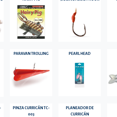
PARAVAN TROLLING
PEARL HEAD
-
PINZA CURRICÁN TC-
PLANEADOR DE
003
CURRICÁN