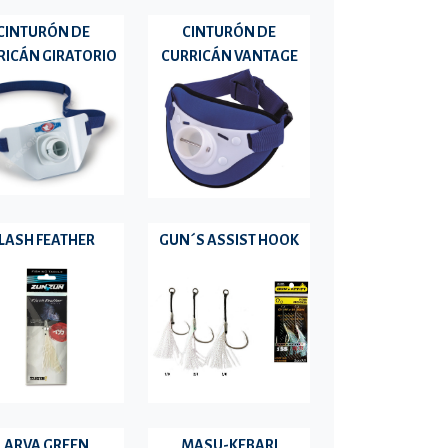
CINTURÓN DE
CINTURÓN DE
RICÁN GIRATORIO
CURRICÁN VANTAGE
LASH FEATHER
GUN´S ASSIST HOOK
LARVA GREEN
MASU-KEBARI