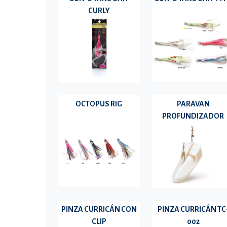
CURLY
OCTOPUS RIG
PARAVAN
PROFUNDIZADOR
PINZA CURRICÁN CON
PINZA CURRICÁN TC
CLIP
002