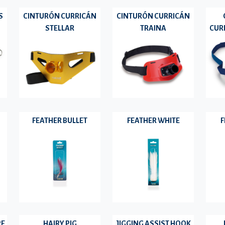
S
CINTURÓN CURRICÁN
CINTURÓN CURRICÁN
STELLAR
TRAINA
CUR
FEATHER BULLET
FEATHER WHITE
F
PE
HAIRY PIG
JIGGING ASSIST HOOK