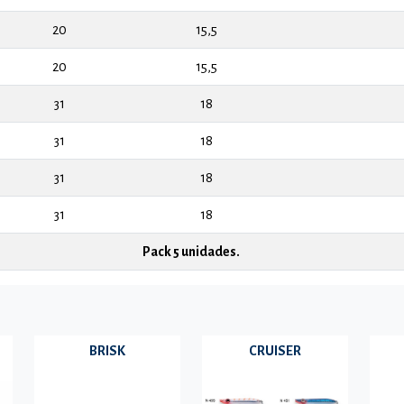
20
15,5
20
15,5
31
18
31
18
31
18
31
18
Pack 5 unidades.
BRISK
CRUISER