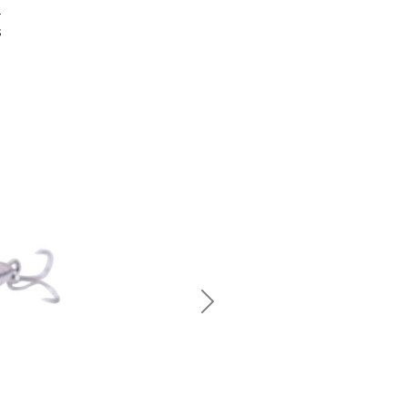
a
s
Next