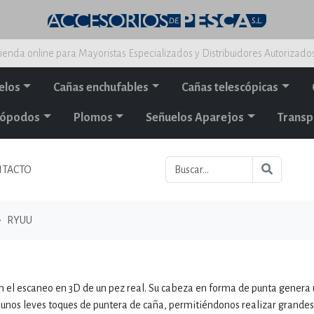
ienda online para Mayoristas Especializados y Distribuidores Autorizado
elos
Cañas enchufables
Cañas telescópicas
alópodos
Plomos
Señuelos Aparejos
Transp
TACTO
RYUU
el escaneo en 3D de un pez real. Su cabeza en forma de punta genera
 unos leves toques de puntera de caña, permitiéndonos realizar grandes