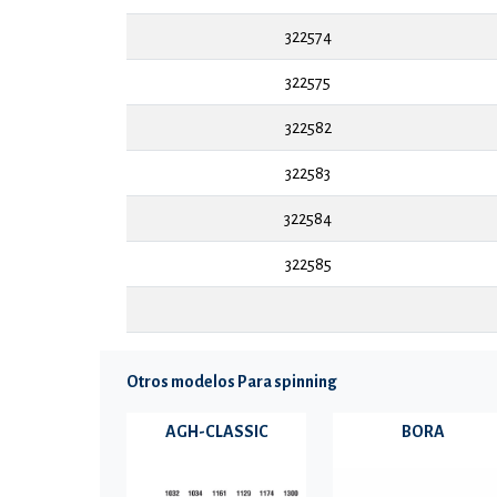
322574
322575
322582
322583
322584
322585
Otros modelos Para spinning
AGH-CLASSIC
BORA