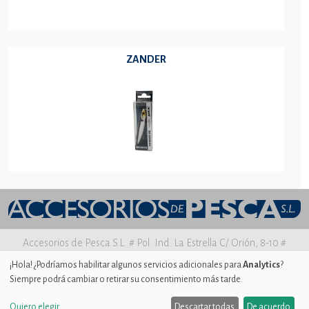
ZANDER
Accesorios de Pesca S.L. # Pol. Ind. La Estrella C/ Orión, 8-10 #
30500 MOLINA DE SEGURA Murcia
¡Hola! ¿Podríamos habilitar algunos servicios adicionales para
Analytics
?
Siempre podrá cambiar o retirar su consentimiento más tarde.
Aviso legal
|
Política de privacidad
|
Uso de Cookies
|
Ajustes de
Cookies
Quiero elegir
Descartar todas
De acuerdo