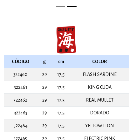
CÓDIGO
g
cm
COLOR
322460
29
17,5
FLASH SARDINE
322461
29
17,5
KING CUDA
322462
29
17,5
REAL MULLET
322463
29
17,5
DORADO
322464
29
17,5
YELLOW LION
322465
29
17,5
ELECTRIC PINK