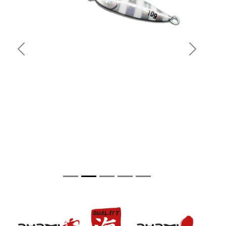
Previous
Next