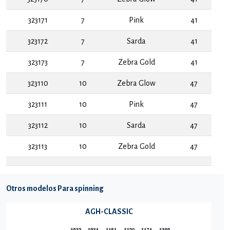
323171
7
Pink
41
323172
7
Sarda
41
323173
7
Zebra Gold
41
323110
10
Zebra Glow
47
323111
10
Pink
47
323112
10
Sarda
47
323113
10
Zebra Gold
47
Otros modelos Para spinning
AGH-CLASSIC