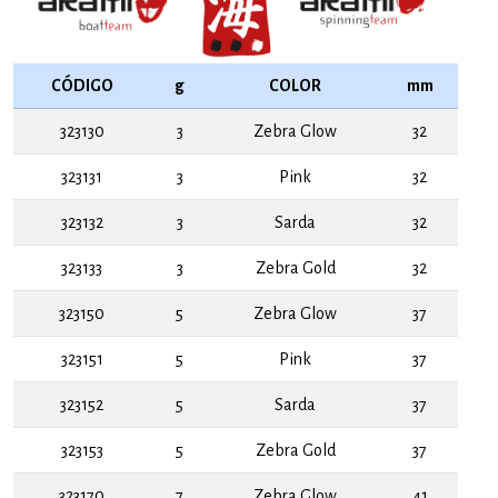
CÓDIGO
g
COLOR
mm
323130
3
Zebra Glow
32
323131
3
Pink
32
323132
3
Sarda
32
323133
3
Zebra Gold
32
323150
5
Zebra Glow
37
323151
5
Pink
37
323152
5
Sarda
37
323153
5
Zebra Gold
37
323170
7
Zebra Glow
41