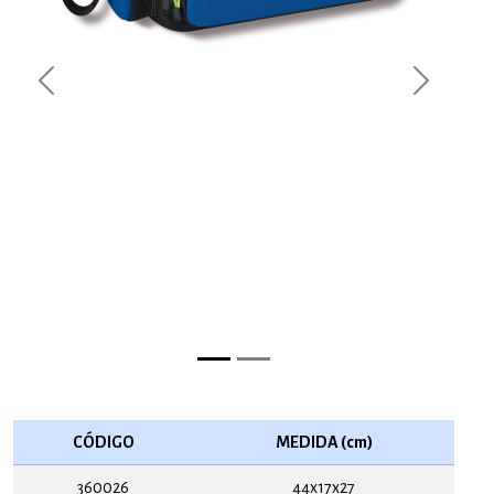
Previous
Next
CÓDIGO
MEDIDA (cm)
360026
44x17x27