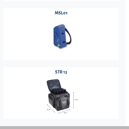
MSL01
STR 13