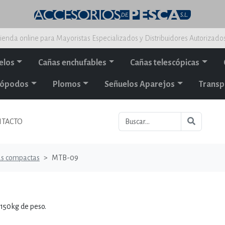
ienda online para Mayoristas Especializados y Distribuidores Autorizado
elos
Cañas enchufables
Cañas telescópicas
alópodos
Plomos
Señuelos Aparejos
Transp
TACTO
as compactas
MTB-09
 150kg de peso.