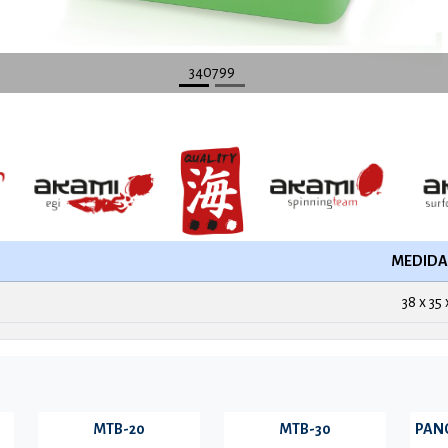
340799
MEDIDA 
38 x 35 
MTB-20
MTB-30
PAN