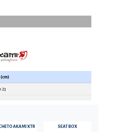
(cm)
x 23
CHETO AKAMI XTR
SEAT BOX